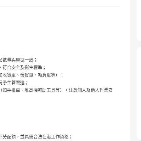
品數量與單據一致；
，符合安全及衛生標準；
如收貨單、發貨單、轉倉單等）；
況予主管跟進；
（如手推車、堆高機輔助工具等），注意個人及他人作業安
外勞配額，並具備合法在港工作資格；