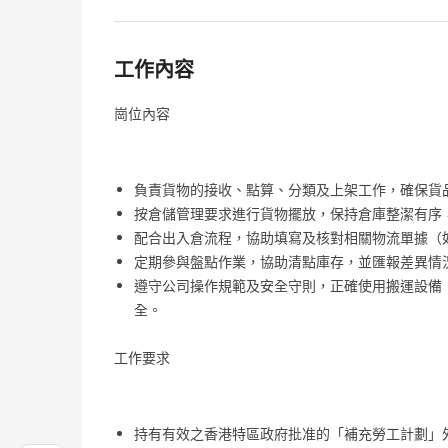
工作內容
崗位內容
負責貨物的接收、點算、分類及上架工作，確保貨
按倉儲管理要求進行貨物擺放，保持倉庫整潔有序
配合出入倉流程，協助填寫及核對相關物流單據（
定期參與盤點作業，協助清點庫存，並匯報差異情
遵守公司操作規範及安全守則，正確使用搬運設備
全。
工作要求
持有有效之香港特區政府批准的「補充勞工計劃」