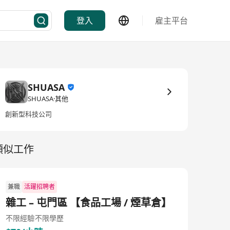
登入
雇主平台
SHUASA
SHUASA·其他
創新型科技公司
類似工作
兼職
活躍招聘者
雜工 – 屯門區 【食品工場 / 煙草倉】
不限經驗
不限學歷