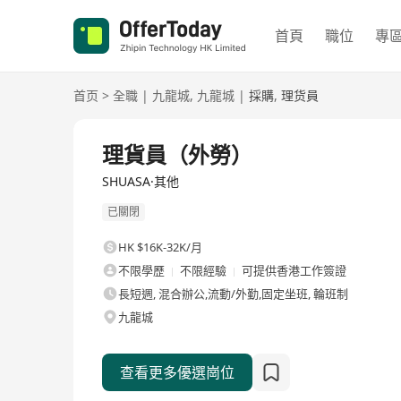
首頁
職位
專
首页
>
全職
|
九龍城
,
九龍城
|
採購
,
理货員
全職
理貨員（外勞）
SHUASA·其他
已關閉
HK $16K-32K/月
不限學歷
不限經驗
可提供香港工作簽證
長短週, 混合辦公,流動/外勤,固定坐班, 輪班制
九龍城
查看更多優選崗位