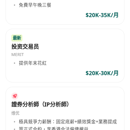
startups in the Guangdong-Hong Kong-Macao
免費早午晚三餐
Greater Bay Area as well as domestic and
$20K-35K/月
overseas clients. Composed of core
professionals with years of working and
consulting experience in Hong Kong and
最新
mainland China’s financial and tech markets,
投资交易员
our team has thorough knowledge of the
MERIT
business landscape, job frameworks and talent
提供年末花紅
benchmarks for cross-border finance and digital
finance, enabling us to accurately align
$20K-30K/月
enterprises’ demands for high-end recruitment
with career development aspirations of
professional elites. Supported by a
comprehensive network of industrial resources
證券分析師（IP分析師）
and a mature service framework, VU takes
维优
Guangzhou as its base, covers nationwide
極具競爭力薪酬：固定底薪+績效獎金+業務提成
markets and links Hong Kong and Macao, with
簽正式合約，享香港合法僱傭權益