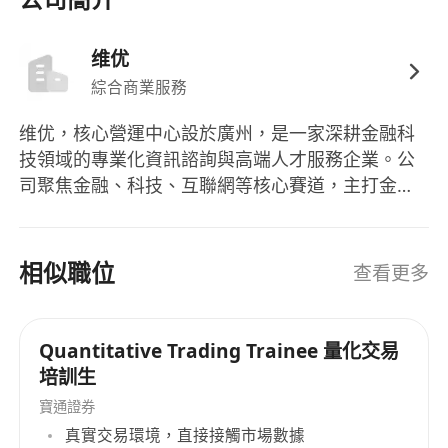
正規僱傭保障：簽訂正式僱員合約，享受香港本
地合法僱傭權益，職業發展更有保障；
维优
極具競爭力的薪酬體系：固定底薪（保障穩定收
綜合商業服務
入）+ 績效獎金 + 業務轉化提成，薪資面議，收
入與個人 IP 影響力、投研業績直接掛鉤；
维优，核心營運中心設於廣州，是一家深耕金融科
優質平台資源：依託香港本地券商 + 內地大型金
技領域的專業化資訊諮詢與高端人才服務企業。公
融上市公司投資背景，配備專業投研與 IP 營運
司聚焦金融、科技、互聯網等核心賽道，主打金融
支援，助力個人專業能力與行業影響力快速提
科技資訊諮詢、行業人才配置、企業高端人力解決
升。
方案三大核心業務，專注為粵港澳大灣區及國內外
金融機構、科創企業提供精準化、定製化的專業服
相似職位
查看更多
務。團隊核心成員均具備多年香港及內地金融市
場、科技行業從業與諮詢經驗，深度熟悉跨境金
融、數位金融等行業業態、崗位體系及人才標準，
Quantitative Trading Trainee 量化交易
能夠精準匹配企業高端人才招聘需求與職業精英發
培訓生
展訴求。依託完善的行業資源網絡與成熟的服務體
寶通證券
系，維優立足廣州、輻射全國、聯動港澳，服務範
真實交易環境，直接接觸市場數據
圍覆蓋金融科技諮詢、企業人力架構優化、中高端