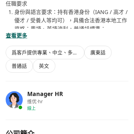
任職要求
身份與語言要求：持有香港身份（IANG / 高才 /
優才 / 受養人等均可），具備合法香港本地工作
資格；粵語、英語流利，普通話標準；
查看更多
專業與經驗要求：本科及以上學歷，5 年以上證
券從業經驗，具備港美股及海外衍生品操盤經
爲客戶提供專業、中立、多樣化的投資理財諮詢/策劃服務
廣東話
驗，擁有成熟穩定的盈利交易體系；
投教與 IP 能力要求：有影片上鏡經驗，精通股
普通話
英文
票分析方法與技術指標，可獨立撰稿輸出投教內
容；懂散戶投資心理，共情力與服務意識強，能
專業解答客戶諮詢；
Manager HR
優先條件：有專屬研究賽道或技術指標專長者優
维优
·hr
先，有成熟投教 IP 打造經驗者優先；
線上
綜合素質要求：自負負責、抗壓能力強，熱愛金
融市場，追求專業精進，投資風格鮮明。
我們提供
公司簡介