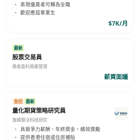
表現優異者可轉為全職
人才尋訪、跨境人才對接等多個領域。公司始終秉
歡迎應屆畢業生
持專業化、精細化的服務理念，深耕金融科技垂直
$7K/月
領域，憑藉紮實的行業認知、豐富的人才儲備資源
與高效的服務能力，為合作企業與高端人才搭建精
準、高效的雙向對接平台，助力金融科技行業人才
高品質發展與企業規模化升級。 Headquartered
最新
operationally in Guangzhou, VU is a
股票交易員
professional information consulting and high-
華泰盈科資產管理
end talent service enterprise deeply engaged in
薪資面議
the fintech sector. Focusing on core sectors
including finance, technology and internet, the
company’s three primary businesses are fintech
急招
最新
information consulting, industrial talent
量化期貨策略研究員
allocation and high-end human resource
滙峰算法科技研究
solutions for enterprises, and it commits to
delivering precise, tailor-made professional
具競爭力薪酬，年終獎金，績效獎勵
services to financial institutions and tech
提供香港住宿或住房補貼