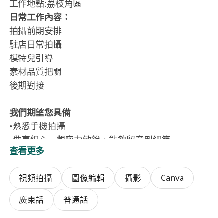
工作地點:荔枝角區
日常工作內容：
拍攝前期安排
駐店日常拍攝
模特兒引導
素材品質把關
後期對接
我們期望您具備
•熟悉手機拍攝
•做事細心、觀察力敏銳，能夠留意到細節
查看更多
•具備專業的手機&電腦操作能力（拍照、CANVA）
•守時可靠，能夠固定於每月 15-16 日出勤
Canva
視頻拍攝
圖像編輯
攝影
•具備良好的溝通能力
•有美容、/美妝行業，或有個人短視頻拍攝經驗者
廣東話
普通話
優先，但非必須