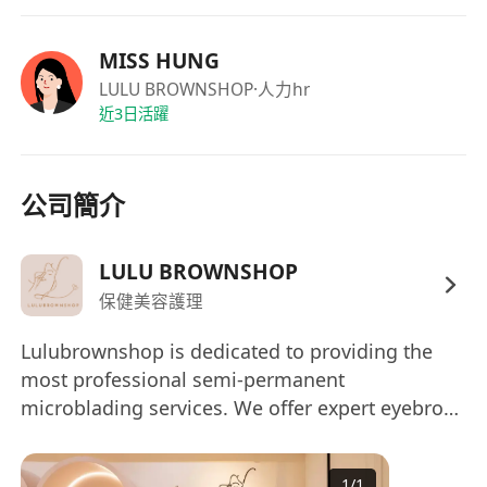
我們提供
MISS HUNG
•清晰明確的指引標準清單
LULU BROWNSHOP
·人力hr
•彈性的工作安排
近3日活躍
•準時發放薪酬，絕不拖欠
如果您對這個職位感興趣，歡迎將您的簡歷及簡短
自我介紹發送至：
公司簡介
應徵方式：******** MR YAN
我們會盡快與合適的候選人聯繫，安排簡短面談。
LULU BROWNSHOP
期待您的加入！
保健美容護理
Lulubrownshop is dedicated to providing the
most professional semi-permanent
microblading services. We offer expert eyebrow
design tailored to your unique features,
focusing on a natural appearance and a subtle,
1
/
1