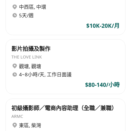
中西區
,
中環
5天/週
$10K-20K/月
影片拍攝及製作
THE LOVE LINK
觀塘
,
觀塘
4~8小時/天, 工作日面議
$80-140/小時
初級攝影師／電商內容助理（全職／兼職）
ARMC
東區
,
柴灣