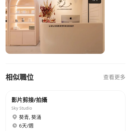
makeup-free look. You no longer need to worry
about not knowing how to shape your brows.
Whether you desire a natural brow shape or a
more fashionable aesthetic, we are here to fulfill
your preferences. We are your aesthetic design
team, empowering you to confidently showcase
your beauty in this era of natural makeup!
Never imitate, solely create divine beauty.
相似職位
查看更多
影片剪接/拍攝
Sky Studio
葵青
,
葵涌
6天/週