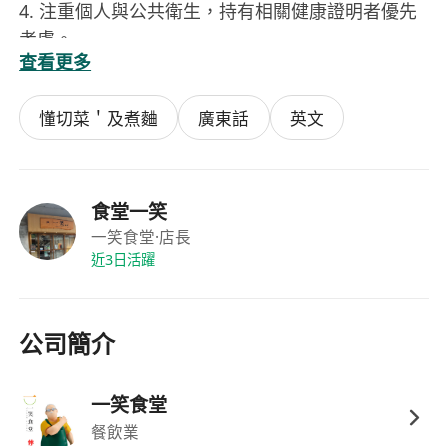
4. 注重個人與公共衛生，持有相關健康證明者優先
考慮。
查看更多
5. 擁有團隊合作精神，能夠聽從指揮並與同事和諧
相處。
懂切菜＇及煮麯
廣東話
英文
食堂一笑
一笑食堂
·店長
近3日活躍
公司簡介
一笑食堂
餐飲業