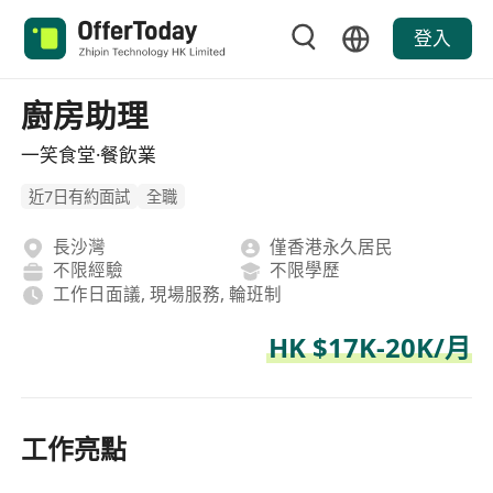
登入
廚房助理
一笑食堂·餐飲業
近7日有約面試
全職
長沙灣
僅香港永久居民
不限經驗
不限學歷
工作日面議, 現場服務, 輪班制
HK $17K-20K/月
工作亮點