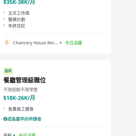
$35K-38K/月
五天工作周
醫療計劃
年終花紅
Chancery House Recruitment
今日活躍
最新
餐廳管理級職位
不限經驗
不限學歷
$18K-26K/月
免費員工膳食
成為最早的申請者
茶軒
今日活躍