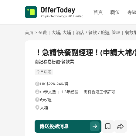
首頁
職位
專
首页
>
全職
|
大埔
,
大埔
|
酒店 / 餐飲 / 旅遊
,
管理
|
餐飲
全職
！急請快餐副經理！(申請大埔/
南記春卷粉麵·餐飲業
今日活躍
HK $22K-24K/月
中學文憑
1-3年经验
需有香港工作許可
6天/週
大埔
傳送投遞消息