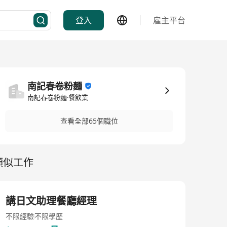
登入
雇主平台
南記春卷粉麵
南記春卷粉麵·餐飲業
查看全部65個職位
類似工作
講日文助理餐廳經理
不限經驗
不限學歷