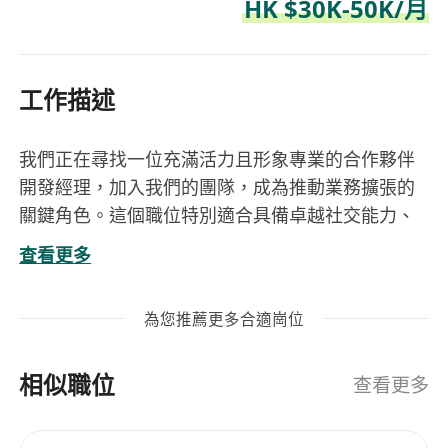
HK $30K-50K/月
工作描述
我們正在尋找一位充滿活力且形象專業的合作夥伴
開發經理，加入我們的團隊，成為推動業務擴張的
關鍵角色。這個職位特別適合具備卓越社交能力、
善於建立人脈和開創新機遇的人士，為你提供充滿
查看更多
挑戰與機會的職業發展道路。
在這個角色中，你將負責識別潛在客戶、建立策略
為您推薦更多合適崗位
性合作夥伴關係，並透過香港 No.1 的親子育兒論
壇 Baby Kingdom 等多元媒體平台，增強品牌影響
相似職位
力。你還將有機會參與完整的業務開發流程，運用
查看更多
先進的 AI 技術和行銷工具，為客戶提供創新的解決
方案。