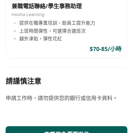
數據導向的行銷成效分析與優化建議
兼職電話聯絡/學生事務助理
AI 工具與自動化行銷技術的創新應用
Hooha Learning
線上線下整合行銷活動及電商解決方案。
提供在職專業培訓，助員工提升能力
你將有機會接觸來自多個行業的頂尖客戶，包括：
上班時間彈性，可選擇合適班次
額外津貼，彈性花紅
美妝、生活品味、餐飲旅遊、時尚服飾、健康醫
療、親子育兒、金融保險、寵物用品等，項目內容
$70-85/小時
豐富多樣，是一個能夠累積實戰經驗與提升策略能
力的絕佳舞台。
請謹慎注意
你的日常工作包括：
業務策略制定與執行
：主導 PressLogic 整體廣
告業務發展策略，包括市場開拓、客戶開發、銷
申請工作時，請勿提供您的銀行或信用卡資料。
售目標設定與達成，並確保與公司整體業務目標
一致。
策略性合作夥伴關係
：識別並與能夠為我們業務
帶來價值的潛在客戶建立關係，特別是鎖定親