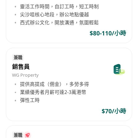
數據與創意策劃，最大化品牌聲量。
靈活工作時間，自訂工時，短工時制
EventVibe
：線上線下活動策劃與執行專家，專
尖沙咀核心地段，辦公地點優越
西式辦公文化，開放溝通，氛圍輕鬆
注打造品牌體驗與社群參與度。
**************** & ***************
：香
$80-110/小時
港最具影響力的親子社群和論壇，結合原生內容
與即時私訊功能，助品牌精準觸及目標客群，並
深化客戶關係。
兼職
TapNow
：一站式電商平台，協助品牌輕鬆開展
銷售員
數位零售，串聯內容推廣與購物體驗。
WG Property
原生內容創作、社群策略規劃、數據分析、
提供高提成（佣金），多勞多得
AIGC 技術應用、短片與視覺內容製作等服務。
業績優秀者月薪可達2-3萬港幣
彈性工時
你將參與的專案類型涵蓋：
大型品牌全年行銷策略合作（Retainer
$70/小時
Partnership）
新品上市、節慶促銷等單一推廣活動策劃與執行
KOL / KOC 合作、創意內容與品牌形象提升專案
兼職