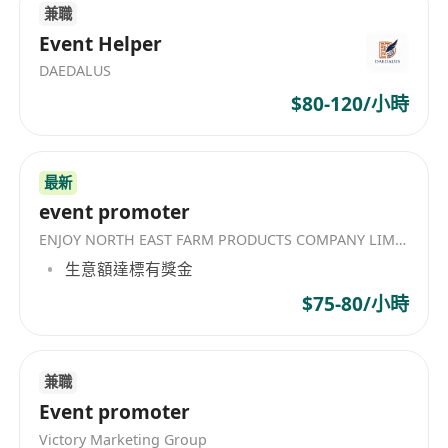
兼職
在 PressLogic，我們的 Sales 團隊不只是傳統的業
Event Helper
務角色，更是客戶與我們強大 Ad-Tech 生態系之間
DAEDALUS
的策略夥伴與橋樑。你將負責為來自不同產業的客
$80-120/小時
戶設計創新、高效的行銷解決方案，並靈活運用我
們的集團資源，當中包括：
9 個垂類媒體平台
（如 GirlStyle、
最新
HolidaySmart、BusinessFocus、UrbanLife
event promoter
Health、TopBeauty 等，覆蓋女性生活、旅遊
ENJOY NORTH EAST FARM PRODUCTS COMPANY LIMITED
餐飲、商業財經、健康、美妝、親子育兒、寵
生意額達標有獎金
物、韓流等多元領域）
MediaLens
：AI 驅動的社群洞察與行銷分析工
$75-80/小時
具，協助客戶掌握品牌聲量、KOL 效益與市場趨
勢。
ChatBooster
：營銷角度設計的聊天商務工
兼職
具，實現對話式行銷與自動化 CRM。
Event promoter
EchoMaker
：AI 驅動的 KOL 行銷平台，結合
Victory Marketing Group