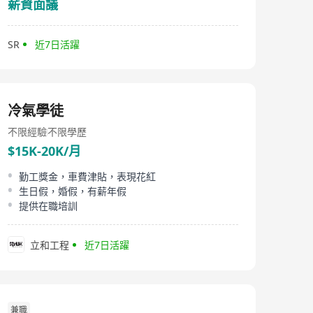
薪資面議
SR
近7日活躍
冷氣學徒
不限經驗
不限學歷
$15K-20K/月
勤工獎金，車費津貼，表現花紅
生日假，婚假，有薪年假
提供在職培訓
立和工程
近7日活躍
兼職