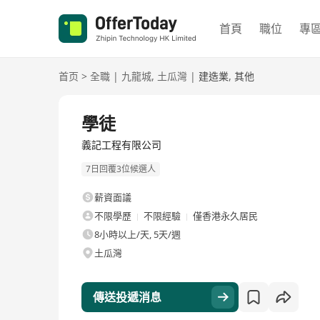
首頁
職位
專
首页
>
全職
|
九龍城
,
土瓜灣
|
建造業
,
其他
全職
學徒
義記工程有限公司
7日回覆3位候選人
薪資面議
不限學歷
不限經驗
僅香港永久居民
8小時以上/天, 5天/週
土瓜灣
傳送投遞消息