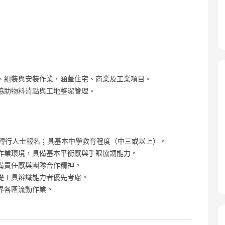
、組裝與安裝作業，涵蓋住宅、商業及工業項目。
協助物料清點與工地整潔管理。
或轉行人士報名；具基本中學教育程度（中三或以上）。
作業環境，具備基本平衡感與手眼協調能力。
備責任感與團隊合作精神。
礎工具辨識能力者優先考慮。
界各區流動作業。