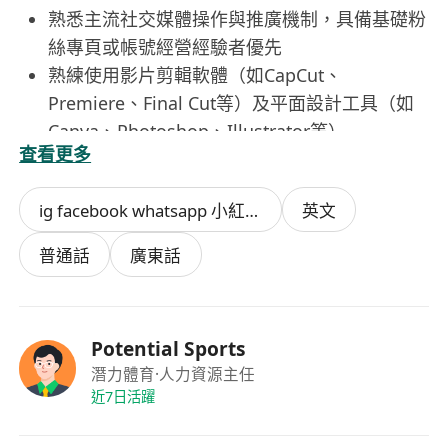
熟悉主流社交媒體操作與推廣機制，具備基礎粉
絲專頁或帳號經營經驗者優先
熟練使用影片剪輯軟體（如CapCut、
Premiere、Final Cut等）及平面設計工具（如
Canva、Photoshop、Illustrator等）
查看更多
具備基本美學概念，能自主設計符合品牌形象的
圖文與動態內容
ig facebook whatsapp 小紅書
英文
工作細心負責，能同時處理多項任務並遵守時效
良好的溝通能力與團隊合作精神，願意接受即時
普通話
廣東話
反饋並改進內容品質
Potential Sports
潛力體育
·人力資源主任
近7日活躍