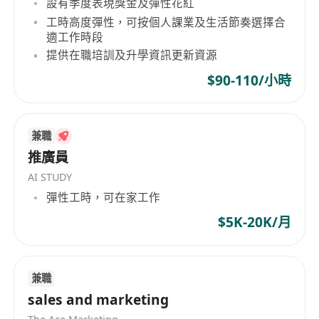
設有季度表現獎金及彈性花紅
資源推動策略落地，提升團隊效能。
工時高度彈性，可按個人課業及生活節奏選擇合
6、定期復盤分析運營數據，跟蹤關鍵指標，依據數
適工作時段
據反饋優化運營及營銷策略，持續提升運營效益。
提供在職培訓及升學資訊更新資源
【任職要求】
$90-110/小時
1、本科及以上學歷，數位傳媒、數位營銷等相關專
業；
2、從事過線上平台（亞馬遜、拼多多等）全過程操
兼職
作運營；
推廣員
3、具有較強的投資及風險評估能力，熟悉香港投資
AI STUDY
市場，跨境業務及市場規劃，從事跨境貿易，跨境
彈性工時，可在家工作
技術服務，跨境實業投資業務經驗；
$5K-20K/月
4、具備良好的溝通能力、表達能力、團隊管理，能
夠承受較強的工作壓力。
兼職
sales and marketing