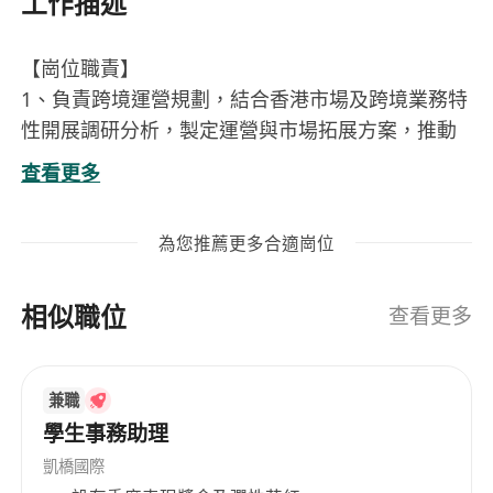
工作描述
【崗位職責】
1、負責跨境運營規劃，結合香港市場及跨境業務特
性開展調研分析，製定運營與市場拓展方案，推動
業務在港及海外市場落地。
查看更多
2、負責亞馬遜、拼多多等核心線上平台全流程運
營，統籌產品上架、定價及賬戶運維，監控數據保
為您推薦更多合適崗位
障合規，優化策略提升產品曝光與銷售業績。
3、負責品牌海外化建設與推廣，主導平台搭建與策
相似職位
略輸出，搭建運營社媒矩陣，製定數位化營銷方
查看更多
案，實現品牌曝光與推廣目標。
4、承擔跨境運營相關投資評估與風險管控，開展項
兼職
目可行性分析，識別市場及合規風險並製定防控措
學生事務助理
施，保障業務穩定推進。
5、負責搭建高效運營體系，加強跨部門協作，協調
凱橋國際