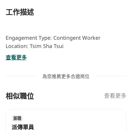
工作描述
Engagement Type: Contingent Worker
Location: Tsim Sha Tsui
Start Date: Asap
查看更多
Duration: 1 year full time contract
Salary package: TBC
為您推薦更多合適崗位
Key Requirements:
相似職位
• Native Putonghua speaker
查看更多
• Proven experience in delivering language or
communication training
兼職
• Ability to conduct interactive sessions to
派傳單員
registered sales