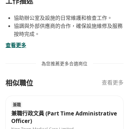
工作描述
協助辦公室及設施的日常維護和檢查工作。
協調與外部供應商的合作，確保設施維修及服務
按時完成。
負責設施相關的物資管理。
查看更多
確保設施符合公司政策以及安全標準。
協助處理緊急情況或突發設施問題。
為您推薦更多合適崗位
支持其他設施管理相關的行政工作。
相似職位
查看更多
兼職
兼職行政文員 (Part Time Administrative
Officer)
New Town Medical Care Limited