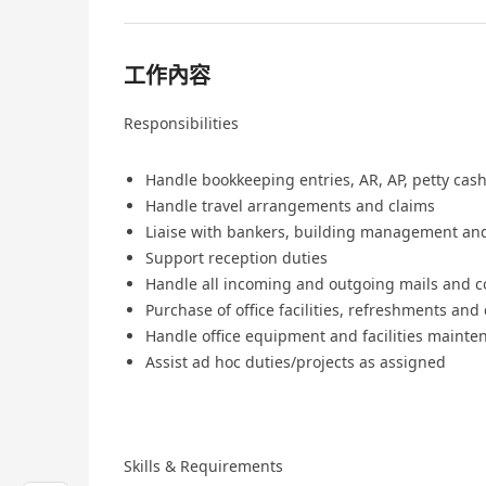
工作內容
Responsibilities
Handle bookkeeping entries, AR, AP, petty cas
Handle travel arrangements and claims
Liaise with bankers, building management and 
Support reception duties
Handle all incoming and outgoing mails and c
Purchase of office facilities, refreshments an
Handle office equipment and facilities mainte
Assist ad hoc duties/projects as assigned
Skills & Requirements