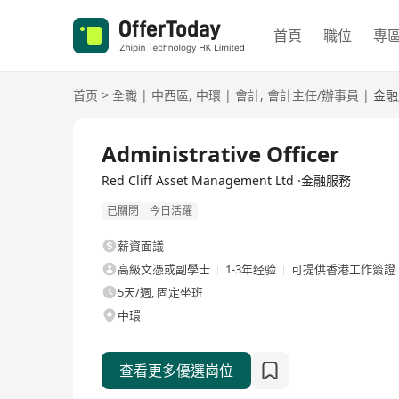
首頁
職位
專
首页
>
全職
|
中西區
,
中環
|
會計
,
會計主任/辦事員
|
金融
全職
Administrative Officer
Red Cliff Asset Management Ltd ·金融服務
已關閉
今日活躍
薪資面議
高級文憑或副學士
1-3年经验
可提供香港工作簽證
5天/週, 固定坐班
中環
查看更多優選崗位