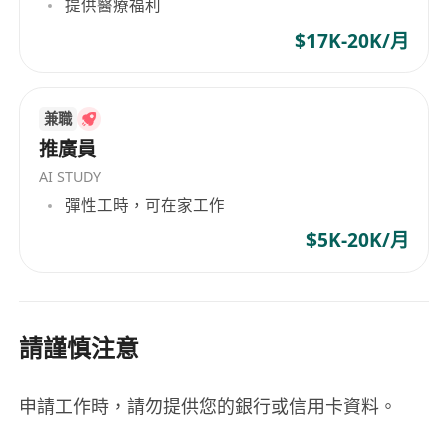
提供醫療福利
你将获得
$17K-20K/月
•参与 AI Coding 进入企业研发流程的早期市场机
会；
•从 0 到 1 搭建新一代企业软件商业化体系的空间；
兼職
•直接参与公司商业战略、客户战略和产品方向讨
推廣員
论；
AI STUDY
•有竞争力的薪酬、绩效激励和长期期权机会；
彈性工時，可在家工作
•对优秀候选人，可开放合伙人方向发展空间。
$5K-20K/月
备注：该岗位主要面向中国市场招聘，希望能长期
base中国四川成都，其次是深圳，薪资以人民币方
式结算，具体薪资可面试。
請謹慎注意
申請工作時，請勿提供您的銀行或信用卡資料。