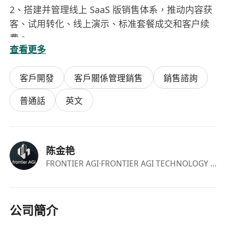
2、搭建并管理线上 SaaS 版销售体系，推动内容获
客、试用转化、线上演示、标准套餐成交和客户续
费。
查看更多
3、搭建并管理企业版 / 独立部署版销售体系，面向
大型企业、央国企子公司或部门、金融、制造、能
客戶開發
客戶關係管理銷售
銷售諮詢
源、政企客户，推动 POC、私有化部署和企业级采
购。
普通話
英文
4、亲自参与早期重点客户拓展，完成标杆客户获
取、销售话术打磨、演示流程设计和成交路径验
证。
陈金艳
5、建设渠道合作体系，拓展软件交付公司、系统集
FRONTIER AGI
·FRONTIER AGI TECHNOLOGY CO., LIMITED
成商、DevOps 服务商、云厂商生态伙伴、信创生
态伙伴和行业数字化服务商。
6、与产品、研发、交付团队紧密协作，把客户需
求、销售反馈和行业场景转化为可复制的产品方案
公司簡介
和交付方案。