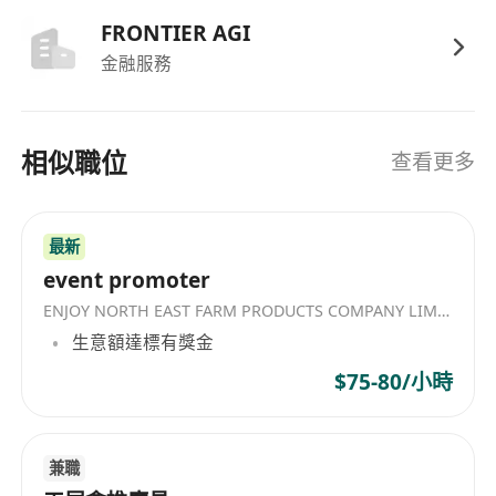
7、逐步搭建销售、售前、客户成功和渠道团队，形
FRONTIER AGI
成可复制、可管理、可规模化的商业增长体系。
金融服務
我们希望你具备
1、五年以上企业软件、云服务、DevOps、研发效
能、项目管理、协同办公、代码安全、测试管理、
相似職位
查看更多
低代码或私有化软件销售经验。
2、熟悉中国企业软件市场，理解 SaaS、企业版、
私有化部署、渠道销售和大客户销售的不同打法。
最新
3、有从 0 到 1 推动新产品商业化的经验，能亲自
event promoter
打样板客户，而不是只管理成熟销售团队。
ENJOY NORTH EAST FARM PRODUCTS COMPANY LIMITED
4、能够与 CTO、研发负责人、数字化负责人、项
生意額達標有獎金
目交付负责人进行有效沟通，理解研发管理、AI
$75-80/小時
Coding、私有化部署、代码安全、权限审计等基本
概念。
5、具备解决方案销售能力，能够把产品价值从“AI
兼職
写代码更快”提升到“企业软件交付效率、研发过程透