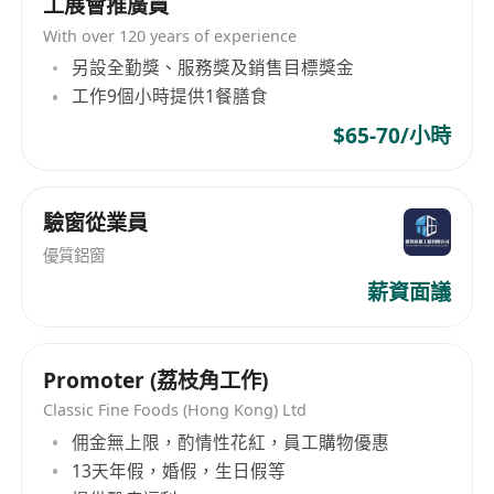
工展會推廣員
明和项目管理闭环”。
With over 120 years of experience
6、有渠道拓展和伙伴管理经验，能够设计直销与渠
另設全勤獎、服務獎及銷售目標獎金
道协同的销售模式。
工作9個小時提供1餐膳食
7、结果导向，愿意在早期阶段亲自下场，既能做战
$65-70/小時
略设计，也能做具体客户推进。
加分项
•有 DevOps、GitLab、Jira、TAPD、禅道、研发效
驗窗從業員
能平台、测试平台、代码安全、CI/CD 等产品销售
優質鋁窗
经验；
薪資面議
•有 AI 产品、AI Coding 工具、企业大模型、私有化
AI 解决方案销售经验；
•有央国企、金融、制造、能源、政企客户资源或成
Promoter (荔枝角工作)
功案例；
Classic Fine Foods (Hong Kong) Ltd
•有 100 万级以上企业软件订单成交经验；
佣金無上限，酌情性花紅，員工購物優惠
•有搭建销售团队、售前团队或渠道体系的经验；
13天年假，婚假，生日假等
•有创业公司或新业务商业化经验。