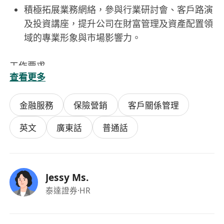
積極拓展業務網絡，參與行業研討會、客戶路演
及投資講座，提升公司在財富管理及資產配置領
域的專業形象與市場影響力。
工作要求
查看更多
必須持有香港SFC頒發的有效牌照，具備第1
類、第4類及第9類受規管活動之持牌代表資格，
金融服務
保險營銷
客戶關係管理
且無未解決之紀律處分紀錄。
具備至少三年以上於持牌法團從事證券交易、投
英文
廣東話
普通話
資顧問或資產管理相關工作經驗，熟悉港股、美
股、債券、ETF及另類投資產品。
精通中英文書寫與口語溝通，能獨立撰寫投資建
Jessy Ms.
議書、風險披露文件及合規申報材料；粵語為日
泰達證券
·HR
常工作語言。
具備良好的道德操守與合規意識，能獨立判斷業
務操作中的合規風險，並主動向上級或合規部門