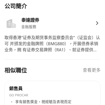
提出疑慮與改善建議。
公司簡介
熟悉CRM系統及主流交易後臺（如
Bloomberg、FactSet、FIS Quantum等），具
泰達證券
備基本財務建模與投資組合分析能力者優先。
金融服務
取得香港“证券及期货事务监察委员会”（证监会）认
可 并颁发的金融牌照（BMG880），开展债券承销
业务，拥 有证券交易牌照（RA1）、就证券提供意
见牌照（RA4）和 提供资产管理牌照（RA9），受
香港证监会监管。 对接覆盖当前城投境外债市场的
核心机构，涉及国有五大 行、股份制银行、城商
相似職位
查看更多
行、农商行、基金公司、资产管理公司 等客户 。
▲ 精英团队本土化服务 拥有卓越的境外债券投行队
伍，团队成员拥有丰富的境外 境外债券发行经验，
銷售員
曾分别任职于中资及外资大型金融机构， 如工银亚
GO PROCAR
洲、民银资本、农银国际、浙商国际、光大证券国
享有銷售獎金，視經驗及表現而定
际 、联储证券国际以及摩根大通等。团队了解国内