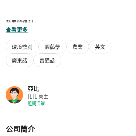
發展與福利
查看更多
提供符合澳洲法定標準之薪資待遇（按當地最低
工資或行業慣例支薪）
環境監測
園藝學
農業
英文
支援工作假期簽證申請所需之僱主文件（如邀請
函、崗位說明等）
廣東話
普通話
於澳洲真實農場及保育環境中獲取第一手實務經
驗，提升跨文化適應力與技能
亞比
比比
·東主
近期活躍
公司簡介