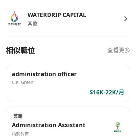
力下完成工作
掌握 PS 等設計軟體，能夠完成簡單的圖片處
WATERDRIP CAPITAL
理、圖文排版等基礎設計工作。
其他
工作時間：每周工作 5 天
Requirements
Hong Kong permanent resident (holding a
相似職位
查看更多
Hong Kong Permanent Identity Card)
Diploma or higher, Fresh Graduates are
administration officer
welcomed.
Able to communicate in Chinese and simple
C.K. Green
English.
$16K-22K/月
Proficient in MS Office (Word, Excel,
PowerPoint) and Chinese word processing.
Friendly, service-oriented, proactive, and
兼職
able to handle tasks under pressure.
Administration Assistant
Proficient in PS and other design software,
柏毅教育