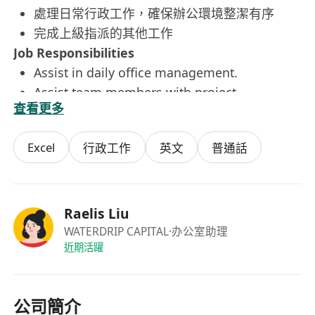
處理日常行政工作，確保辦公環境整潔有序
完成上級指派的其他工作
Job Responsibilities
Assist in daily office management.
Assist team members with project
查看更多
coordination and support.
Handle daily administrative tasks and ensure
Excel
行政工作
英文
普通話
a clean and orderly office environment.
Complete other tasks assigned by superiors.
入職要求
香港永久性居民（持有香港永久性身份證）
Raelis Liu
文憑或以上學歷，歡迎應屆畢業生申請
WATERDRIP CAPITAL
·办公室助理
近期活躍
能以中文溝通，並具備簡單英語溝通能力
熟練使用微軟辦公軟件（Word、Excel、
PowerPoint）及中文文書處理
公司簡介
為人友善、具服務意識、工作積極主動，能在壓