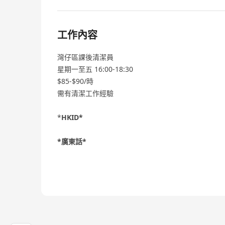
工作內容
灣仔區課後清潔員
星期一至五 16:00-18:30
$85-$90/時
需有清潔工作經驗
*
HKID*
*廣東話*