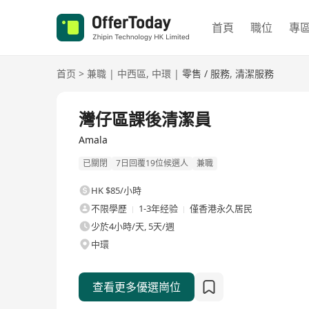
首頁
職位
專
首页
>
兼職
|
中西區
,
中環
|
零售 / 服務
,
清潔服務
灣仔區課後清潔員
Amala
已關閉
7日回覆19位候選人
兼職
HK $85/小時
不限學歷
1-3年经验
僅香港永久居民
少於4小時/天, 5天/週
中環
查看更多優選崗位