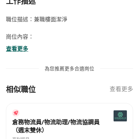
工作描述
職位描述：兼職樓面潔淨
崗位內容：
1. 負責餐廳或商場內的樓面清潔工作，保持環境整
查看更多
潔乾淨。
2. 定期清理桌椅、地板及相關服務區域，確保顧客
為您推薦更多合適崗位
有舒適的體驗。
相似職位
3. 根據需求補充衛生用品，如紙巾、洗手液等，確
查看更多
保供應充足。
工作要求：
倉務物流員/物流助理/物流協調員
1. 年滿十八歲，身體健康，能勝任基本的體力勞
（週末雙休）
動。