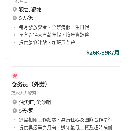
亞利貿易
2. 工作態度積極，具備良好的責任心和團隊合作精
觀塘
,
觀塘
神。
3. 能夠遵守公司制定的規章制度及清潔標準流程。
5天/週
4. 需要配合彈性工作時間，能夠根據排班安排上班
每月發放獎金，全薪病假，生日假
享有7-14天有薪年假，按年資調整
提供膳食津貼，加班費全薪
$26K-39K/月
仓务员（外劳）
環球人力資源
油尖旺
,
尖沙咀
5天/週
無需相關工作經驗，具責任心及團隊合作精神
提供具競爭力月薪，遵守最低工資及超時補償