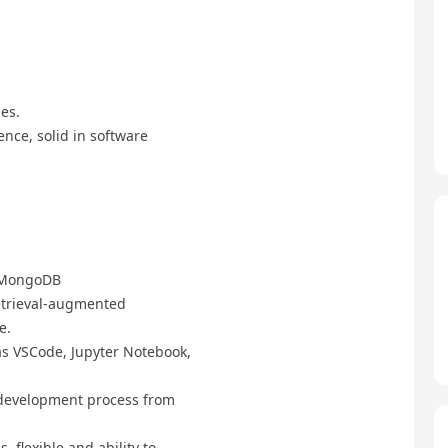
es.
nce, solid in software
, MongoDB
etrieval-augmented
e.
s VSCode, Jupyter Notebook,
 development process from
flexible and ability to