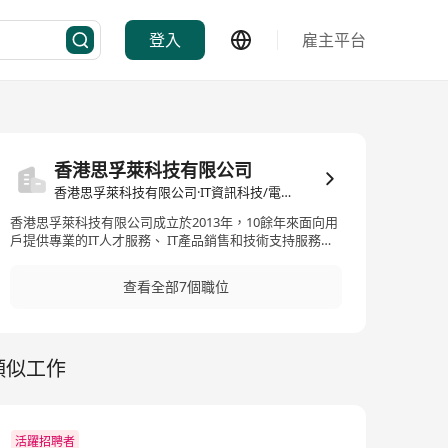
登入
雇主平台
香港思孚萊科技有限公司
香港思孚萊科技有限公司·IT資訊科技/電子商務
香港思孚萊科技有限公司成立於2013年，10餘年來面向用
戶提供專業的IT人才服務、 IT產品銷售和技術支持服務、
IT解決方案的綜合服務商。 我們相信“人才是公司的最有價
值的資產”，我們組建了人才拓展團隊和人才服務團隊為我
查看全部7個職位
們的客戶、我們自己在市場中挖掘最合適的人才、留住人
才，用好人才。 我們利用人才組建了專業的IT技術團隊面
向用戶提供綜合的IT技術服務和解決方案，以香港為支點
面向全球用戶提供高質量、低成本的服務。
類似工作
活躍招聘者