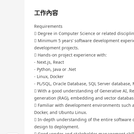
工作內容
Requirements
 Degree in Computer Science or related disciplin
 Minimum 5 years’ software development experie
development projects.
 Hands-on project experience with:
- Next.js, React
- Python, Java or .Net
- Linux, Docker
- PL/SQL, Oracle Database, SQL Server database
 With a good understanding of Generative AI, R
generation (RAG), embedding and vector databas
 Familiar with development environments such a
Docker, and Ubuntu Linux.
 In-depth understanding of the entire software
design to deployment.
 Good vendor and stakeholder management skills, 