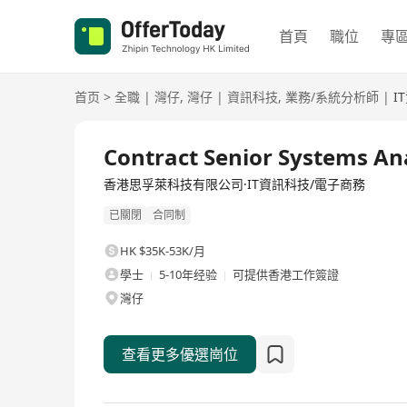
首頁
職位
專
首页
>
全職
|
灣仔
,
灣仔
|
資訊科技
,
業務/系統分析師
|
I
全職
Contract Senior Systems An
香港思孚萊科技有限公司·IT資訊科技/電子商務
已關閉
合同制
HK $35K-53K/月
學士
5-10年经验
可提供香港工作簽證
灣仔
查看更多優選崗位