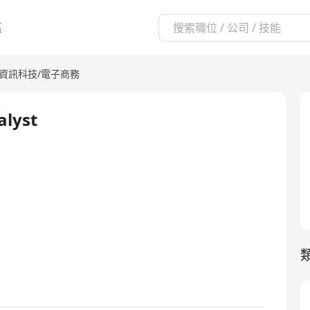
區
T資訊科技/電子商務
alyst