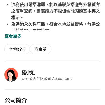
流利使用粵語溝通，能以基礎英語應對外籍顧客
之簡單查詢，書寫能力不限但需能閱讀基本英文
標示。
為香港永久性居民，符合本地就業資格，無需公
司協助辦理工作簽證。
查看更多
可穩定於星期一至星期五上午11:00至下午19:00
當值，時間準確、守時可靠，具備良好出勤紀
本地銷售
廣東話
錄。
工作地點
屯門及元朗
羅小姐
香港金久有限公司
·Accountant
公司簡介