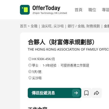
首頁
職位
專
首页
>
全職
|
油尖旺
,
尖沙咀
|
銀行 / 金融
,
財務規劃
|
金
全職
合夥人（財富傳承規劃部）
THE HONG KONG ASSOCIATION OF FAMILY OFF
HK $30K-45K/月
學士
1-3年经验
可提供香港工作簽證
5天/週
尖沙咀
傳送投遞消息