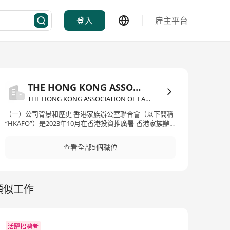
登入
雇主平台
THE HONG KONG ASSOCIATION OF FAMILY OFFICE LIMITED
THE HONG KONG ASSOCIATION OF FAMILY OFFICE LIMITED·金融服務
（一）公司背景和歷史 香港家族辦公室聯合會（以下簡稱
“HKAFO”）是2023年10月在香港投資推廣署-香港家族辦
公室(FAMILY OFFICE HK)專責團隊指引下發起成立的服務
平臺之一。 HKAFO是由立足香港且長期致力於中國境內外
查看全部5個職位
新中產經濟企業及高淨值人羣可持續發展的金融、法律、
財稅及私行等數位來自金融機構及不同背景的行業專家共
同發起設立，彙集了包括律師、會計師、財稅專家、信託
專家、私人銀行家等各行精英的聯盟平臺骨幹，平均擁有
類似工作
近20年的行業豐富及專業經驗，這是HKAFO能夠提供一站
式家族辦公室服務能力的基石。 迄今，HKAFO服務平臺已
建立包含法稅、財商、教育、傅承、慈善、ESG等多方位
服務體系，尤其是個人金融領域頂級的私人銀行尊享服
務、風險管理、家族財富規劃資訊、稅務籌劃、高端健康
活躍招聘者