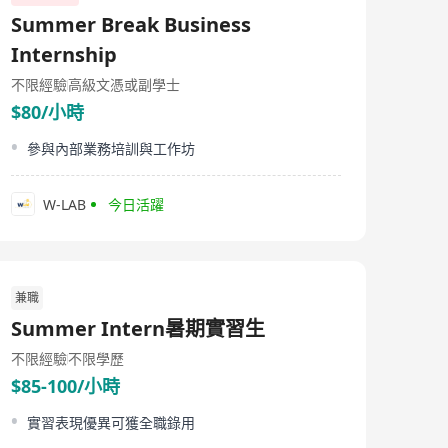
等全生命週期服務。滿足了規模及數目不斷增加的全球家
Summer Break Business
族辦公室主理人及服務商的商業需求。 （二）公司使命
HKAFO致力於為客戶提供一站式、全方位、高品質的家族
Internship
辦公室服務。我們深度洞悉每位客戶的個性化需求，據此
精心打造定制化的家族財富規劃資訊、風險管理及稅務籌
不限經驗
高級文憑或副學士
劃方案，並巧妙融合金融、法律、財稅及教育等領域的頂
$80/小時
尖資源，為客戶提供無縫銜接的一站式服務體驗。在此過
程中，我們不僅專注於客戶的滿意度，更強調企業的社會
參與內部業務培訓與工作坊
責任與可持續發展，力求在促進家族財富穩健增長的同
時，也積極貢獻於社會的整體福祉與長遠發展。 （三）公
司理念 HKAFO以會員制發展為核心，致力於吸引更多家族
W-LAB
今日活躍
辦公室相關人士和不同背景的專業人士加入HKAFO，積極
分享市場見解以及在香港的業務運營經驗，獲取全球家族
財富傳承、家族企業發展和治理的最新趨勢和洞見。通過
與海內外會員的交流與合作，深度鏈接和探索香港本土及
國際性多元化資源，真正為會員提供高效交流，協同發展
的一切可能，讓更多會員能夠在HKAFO的平臺上找到家族
兼職
問題的解決方案。
Summer Intern暑期實習生
不限經驗
不限學歷
$85-100/小時
實習表現優異可獲全職錄用