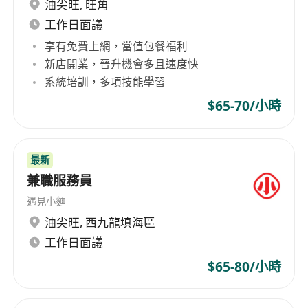
具備至少2年日式拉麵店或日式料理廚房實務經
油尖旺
,
旺角
驗，熟悉湯底萃取原理與長時間燉煮技術者優先
工作日面議
熟練掌握刀工、火候控制及基本日式調味技巧
享有免費上網，當值包餐福利
（如鰹節高湯、味醂運用、醬油分級應用）
新店開業，晉升機會多且速度快
重視細節與穩定性，能於每日重複作業中維持湯
系統培訓，多項技能學習
色、濃度、鹹甜度與風味的一致表現
$65-70/小時
具備基本中文溝通能力，能理解訂單指示與團隊
協作指令；懂基礎日語詞彙者加分
身心健康、抗壓性佳，可適應站立作業、高溫環
最新
境及週末假日輪班安排
兼職服務員
遇見小麵
油尖旺
,
西九龍填海區
工作日面議
$65-80/小時