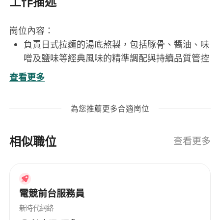
工作描述
崗位內容：
負責日式拉麵的湯底熬製，包括豚骨、醬油、味
噌及鹽味等經典風味的精準調配與持續品質管控
執行麵條製作或選用高品質乾麵／生麵，掌握煮
查看更多
麵時間、水溫與口感標準，確保彈牙有勁之傳統
風味
為您推薦更多合適崗位
準備並擺盤各類配料，如叉燒、溏心蛋、海苔、
蔥花、木耳、豆芽等，講究視覺層次與風味平衡
相似職位
依顧客需求調整辣度、油量、蒜香、蔥量等客製
查看更多
化選項，維持出餐效率與服務一致性
協同前場團隊溝通訂單細節，配合高峯時段節
奏，嚴守食品安全規範與後場整潔標準
電競前台服務員
工作要求：
新時代網絡