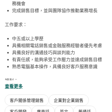
務機會
完成銷售目標，並與團隊協作推動業務增長
工作要求：
中五或以上學歷
具備相關電話銷售或金融服務經驗者優先考慮
具備良好的溝通技巧與談判能力
有責任感，能夠承受工作壓力並達成銷售目標
熟悉電腦基本操作，具備良好客戶服務意識
福利：
查看更多
提供在職培訓
客戶關係管理銷售
企業對企業銷售
享有勞工假期
五天工作制
客戶開發
廣東話
英文
普通話