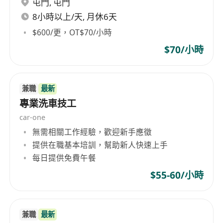
屯門
,
屯門
工作職責​
1.新店電力系統規劃與設計​
8小時以上/天, 月休6天
•根據門店設計圖紙，制定電力系統佈局方案​
$600/更，OT$70/小時
•規劃照明系統、設備電力接口分佈​
$70/小時
•確保設計符合香港電力條例及安全標準​
•電氣線路鋪設與安裝​
​2.主幹電力線路鋪設與配電箱安裝​
兼職
最新
•照明系統（主照明、應急照明、裝飾照明）安裝調
專業洗車技工
試​
car-one
•無人店智能設備電力接口安裝（自助結賬機、監控
無需相關工作經驗，歡迎新手應徵
系統、網絡設備等）​
提供在職基本培訓，幫助新人快速上手
•系統測試與驗收​
每日提供免費午餐
​3.電力系統全面測試與安全檢測​
$55-60/小時
•配合政府部門驗收檢查​
•問題排查與修復，確保開業前系統穩定運行​
•文檔管理與交接​
兼職
最新