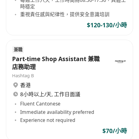
•配電箱安裝與線路保護裝置設置​
時穩定
•電氣圖紙閱讀與理解能力​
重視責任感與紀律性，提供安全意識培訓
4.特殊技能​
$120-130/小時
•無人店或智能設備電力接口安裝經驗（優先）​
•基本網絡設備電力配合知識​
•安全監控系統電力供應理解​
兼職
•節能照明技術應用能力​
Part-time Shop Assistant 兼職
工作時間​
店務助理
•標準工時：每週工作6天，每天8小時​
Hashtag B
•靈活安排：根據項目需要可能調整工作時間​
香港
•緊急呼叫：需參與輪班制緊急維修響應​
8小時以上/天, 工作日面議
工作地點​
Fluent Cantonese
•主要區域：香港全區，根據項目需要安排​
Immediate availability preferred
•交通安排：公司提供交通津貼​
Experience not required
•多點工作：需在不同門店間輪調工作​
$70/小時