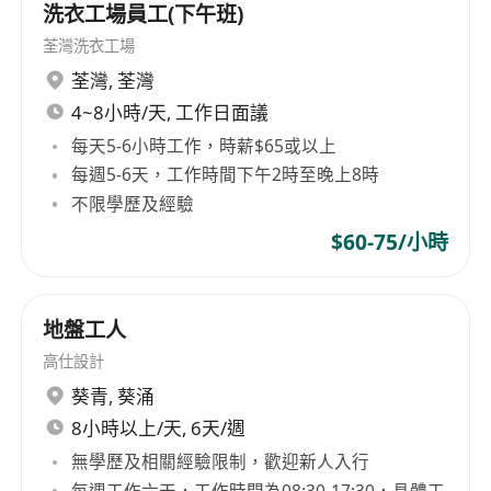
​4.編製電氣系統圖紙及操作手冊​
洗衣工場員工(下午班)
•向運營團隊進行系統操作培訓​
荃灣洗衣工場
5.響應維修需求與上門檢修​
荃灣
,
荃灣
6.電器設備故障診斷與修復​
4~8小時/天, 工作日面議
7.電氣設施檢查與維護​
每天5-6小時工作，時薪$65或以上
任職要求​
每週5-6天，工作時間下午2時至晚上8時
1.硬性資質要求（必須具備）​
不限學歷及經驗
•香港電業工程人員註冊證明書（A牌）有效且齊全​
$60-75/小時
•建造業平安咭（綠色咭）有效​
2.工作經驗​
•最少3年商業或工業電工工作經驗​
地盤工人
•熟悉香港電力條例及相關安全規範​
高仕設計
•連鎖門店或類似多點位電工經驗（優先考慮）​
葵青
,
葵涌
3.技術能力要求​
8小時以上/天, 6天/週
•熟練掌握低壓電力系統設計與安裝​
無學歷及相關經驗限制，歡迎新人入行
•照明系統規劃、安裝與調試能力​
每週工作六天，工作時間為08:30-17:30，具體工