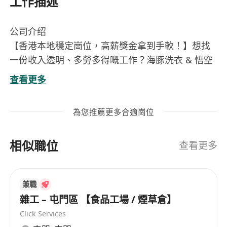
工作描述
公司介绍​
【香港本地穩定崗位，高薪獎金拿到手軟！】想找
一份收入透明、多勞多得嘅工作？海豚洗衣 & 悟空
開門自提點誠聘店員，誠邀你一齊共創佳績​
查看更多
海豚洗衣作為香港最大連鎖洗衣品牌之一，門店遍
佈全港超30間，憑住智能設備、多元服務（24小時
為您推薦更多合適崗位
自助洗、快遞自提）深耕街坊市場；悟空開門自提
點更是便民服務核心樞紐，兩大品牌均以「長期穩
相似職位
定聘用」為準則，畀你紮實嘅職場後盾！​
查看更多
核心價值​：由0到1見證門店誕生，你唔淨係維修
工，更係新店創造者！參與由圖紙設計到開業運營
兼職
嘅全過程，見證每一家新店嘅誕生，技術成果直接
雜工 – 屯門區 【食品工場 / 煙草倉】
轉化為商業價值！​
Click Services
岗位基本信息​