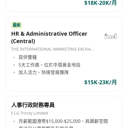
歷
$18K-20K/月
• 語言能力：流利粵語、普通話及英語（聽說讀
寫俱佳，必備），能熟練處理跨國團隊相關事務
• 技能要求：熟練使用Office辦公軟件
最新
HR & Administrative Officer
（Word、Excel、Outlook等），掌握網絡發帖技
(Central)
巧，能有效利用各種渠道開展招聘宣傳
• 個人特質：細心嚴謹、責任心強，具優秀的溝
THE INTERNATIONAL MARKETING EXCHANGE LIMITED
提供雙糧
通協調能力與執行力，能適應快節奏工作，具強烈
5天工作週，位於中環黃金地段
的保密意識
加入活力、快速發展團隊
$15K-23K/月
人事行政財務專員
F.I.G Trinity Limited
月薪範圍港幣$15,000-$25,000，具調薪空間