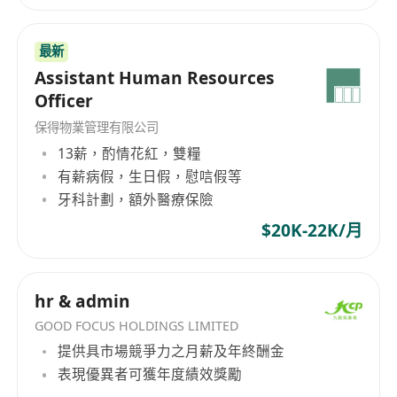
• 負責外勤工作：銀行、郵局、稅務局相關事務
辦理，外出收發文件、遞交資料等
最新
• 負責商業證件、政府公函、香港稅局稅單及各
Assistant Human Resources
類重要商務文件的整理、歸檔與保管，確保資料完
Officer
整可查
• 協助處理進出口貿易相關行政輔助工作（文件
保得物業管理有限公司
13薪，酌情花紅，雙糧
整理、資料跟進、往來信函處理）
有薪病假，生日假，慰唁假等
• 負責公司對外溝通與接待，維護整潔有序的辦
牙科計劃，額外醫療保險
公環境，完成領導交辦的其他任務及各種應急事
務、臨時性工作
$20K-22K/月
• 必須持有香港合法工作許可，可在港合法受
僱，無不良就業記錄
hr & admin
• 具備2年或以上香港本地人事/行政相關工作經
驗，熟悉香港用工政策、《僱傭條例》及強積金
GOOD FOCUS HOLDINGS LIMITED
提供具市場競爭力之月薪及年終酬金
（MPF）制度
表現優異者可獲年度績效獎勵
• 人力資源、工商管理或相關專業本科及以上學