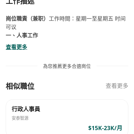
工作描述
崗位職責（兼职）
工作時間：星期一至星期五 时间
可议
一、人事工作
• 全流程負責招聘：應聘者邀約、甄選、面試流
查看更多
程安排及人員調配，高效滿足公司人才需求
• 獨立處理員工入職、轉崗、調職、離職全流程
為您推薦更多合適崗位
手續，負責勞動合同簽訂、續簽與規範管理
• 協助考勤統計、薪酬核算，嚴格按照香港法例
相似職位
負責強積金（MPF）供款及相關管理事務
查看更多
• 協助處理員工關係、勞工法例相關事宜，保障
公司用工合法合規，配合完成其他人事相關任務
行政人事員
二、行政工作
安泰智源
• 統籌辦公用品採購、辦公設備日常維護及行政
費用繳納，保障公司內部行政事務高效運轉
$15K-23K/月