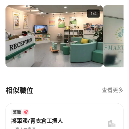
務平臺。 集團創立至今18年，服務客戶數已超過
120萬以上，業務涵蓋香港教育、香港移民、安家服
1
/
4
務、赴港就醫、基因檢測、理財地産、秘書服務、
傳媒推廣等多個領域。
相似職位
查看更多
兼職
將軍澳/青衣倉工搵人