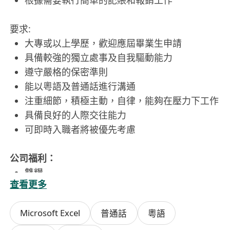
根據需要執行簡單的記賬和報銷工作
要求:
大專或以上學歷，歡迎應屆畢業生申請
具備較強的獨立處事及自我驅動能力
遵守嚴格的保密準則
能以粵語及普通話進行溝通
注重細節，積極主動，自律，能夠在壓力下工作
具備良好的人際交往能力
可即時入職者將被優先考慮
公司福利：
雙糧
查看更多
每月表現獎金
介紹新人獎金
Microsoft Excel
普通話
粵語
銀行假期