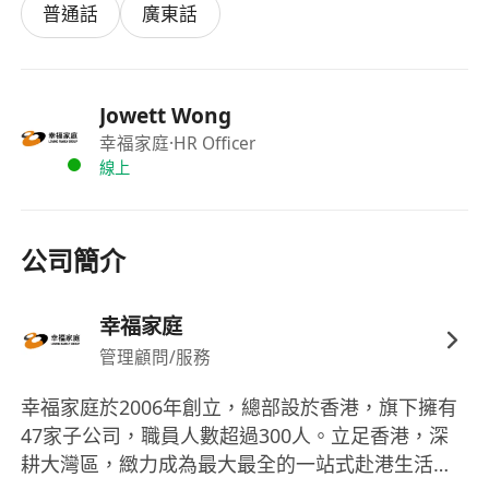
有薪年假
普通話
廣東話
醫療福利
良好晉升機會
Jowett Wong
公司網站：https://www.lovingfamilygroup.com/
幸福家庭
·HR Officer
線上
公司簡介
幸福家庭
管理顧問/服務
幸福家庭於2006年創立，總部設於香港，旗下擁有
47家子公司，職員人數超過300人。立足香港，深
耕大灣區，緻力成為最大最全的一站式赴港生活服