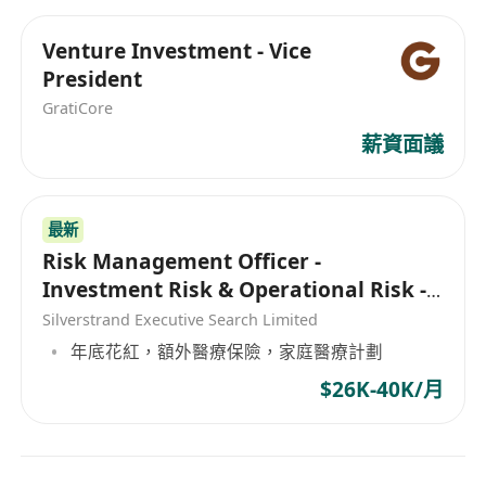
Venture Investment - Vice
President
GratiCore
薪資面議
最新
Risk Management Officer -
Investment Risk & Operational Risk -
Asset Management
Silverstrand Executive Search Limited
年底花紅，額外醫療保險，家庭醫療計劃
$26K-40K/月