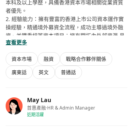
本科及以上學歷，具備香港資本市場相關從業資質
者優先。
2. 經驗能力：擁有豐富的香港上市公司資本運作實
操經驗，精通境外募資全流程，成功主導過境外融
資、並購重組等資本項目；擁有開拓內外部資源,具
查看更多
有引入公司戰略投資者的資源；具備直接與香港聯
交所溝通對接的經驗，熟悉監管溝通流程與要點。
資本市場
融資
戰略合作夥伴關係
3. 專業素養：深度掌握香港上市公司治理準則、上
市規則及各類監管政策，具備較強的合規意識、資
廣東話
英文
普通話
本運作業務能力及風險把控能力。
4. 綜合能力：具備出色的商務談判、資源整合、專
案統籌能力，溝通表達流暢，邏輯思維清晰，能高
May Lau
效對接境內外資本及監管機構；對資本市場有敏銳
首惠產融
·HR & Admin Manager
洞察力，責任心強、抗壓能力強。
近期活躍
6. 語言能力：中英雙語流利，可熟練開展中英文商
務溝通、檔撰寫及路演宣講。