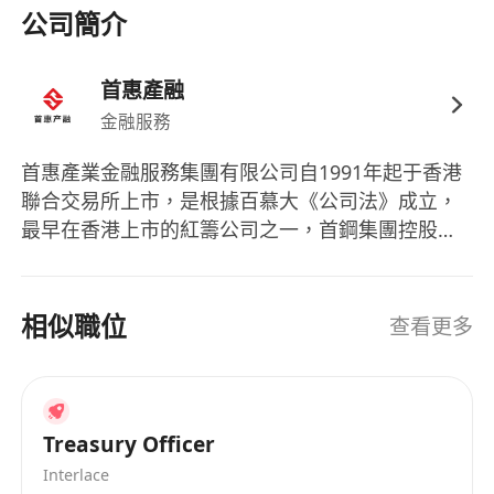
公司簡介
首惠產融
金融服務
首惠產業金融服務集團有限公司自1991年起于香港
聯合交易所上市，是根據百慕大《公司法》成立，
最早在香港上市的紅籌公司之一，首鋼集團控股
61.35%。 公司作為全場景智慧供應鏈綜合服務商，
聚焦供應鏈產業鏈生態鏈圈，專注於為核心企業供
應鏈各參與方提供綜合高效的金融解決方案，實現
相似職位
查看更多
穩鏈、固鏈、強鏈。公司形成了供應鏈金融、供應
鏈科技和供應鏈管理三個主營業務板塊，業務涵蓋
商業保理、融資租賃、多級流轉債權憑證等。公司
打造了全場景數位化供金平臺，利用區塊鏈、大資
Treasury Officer
料等現代化的資訊技術將線下的債權債務關係數位
Interlace
化電子化，先後上線了京票、京票E信、CRM、訂單