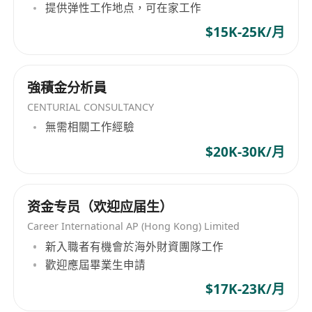
提供弹性工作地点，可在家工作
融資及租賃系統，在行業內率先落地DeepSeek大模
$15K-25K/月
型于智慧客服和智慧審單運營場景，實現100%審單
工作智慧化。深耕商業模式創新與產品研發，圍繞
核心企業供應、生產、銷售等各個節點的供應鏈產
業鏈資源，開展覆蓋全場景的產品設計，實現對產
強積金分析員
業鏈上下游全鏈條金融服務的全覆蓋。截至2025年
CENTURIAL CONSULTANCY
12月，供金平臺入駐供應商5549家，累計服務鏈上
無需相關工作經驗
企業5605家，累計開立京票427億元。 展望未來，
$20K-30K/月
首惠產融深刻領悟新質生產力的發展要求，堅持把
“一引領兩融合”貫穿始終，在深耕主營業務的基礎
上，積極推動商業模式創新，提高價值創造能力，
资金专员（欢迎应届生）
持續釋放公司經營效益，致力於為股東創造長期價
Career International AP (Hong Kong) Limited
值，讓投資人獲得豐厚收益。
新入職者有機會於海外財資團隊工作
歡迎應屆畢業生申請
$17K-23K/月