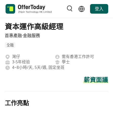
登入
資本運作高級經理
首惠產融·金融服務
全職
灣仔
需有香港工作許可
3-5年经验
學士
4~8小時/天, 5天/週, 固定坐班
薪資面議
工作亮點