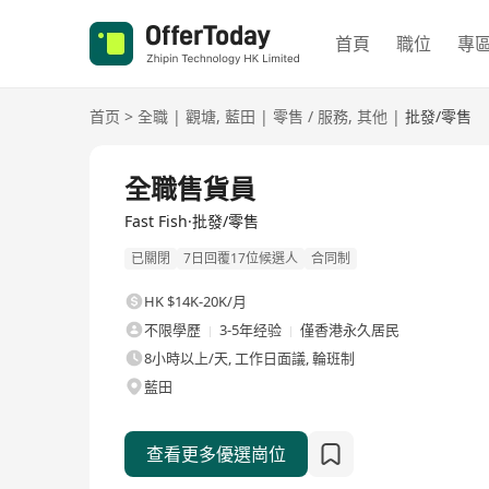
首頁
職位
專
首页
>
全職
|
觀塘
,
藍田
|
零售 / 服務
,
其他
|
批發/零售
全職
全職售貨員
Fast Fish·批發/零售
已關閉
7日回覆17位候選人
合同制
HK $14K-20K/月
不限學歷
3-5年经验
僅香港永久居民
8小時以上/天, 工作日面議, 輪班制
藍田
查看更多優選崗位