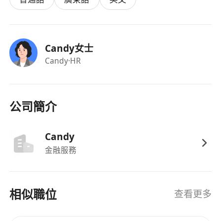
工作要求：
1. 持有香港工作許可，能在本地合法就業。
Candy女士
2. 學士或以上學歷，主修法律、社會科學、金融或
Candy
·HR
相關領域者優先。
3. 無需具備移民行業經驗，但需具備良好的學習能
力與服務意識。
4. 具備良好的中文書寫及溝通能力，能處理雙語文
公司簡介
件及面對不同文化背景的客戶。
5. 工作態度細心負責有熱誠，具備較強的邏輯分析
Candy
與解決問題的能力。
金融服務
相似職位
查看更多