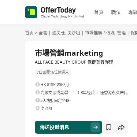
首頁
職位
專
首页
>
全職
|
油尖旺
,
尖沙咀
|
市場推廣 / 傳媒
,
管理
|
保
全職
市場營銷marketing
ALL FACE BEAUTY GROUP·保健美容護理
7日回覆16位候選人
HK $15K-25K/月
高級文憑或副學士
1-3年经验
僅香港永久居民
5天/週, 固定坐班
尖沙咀
傳送投遞消息