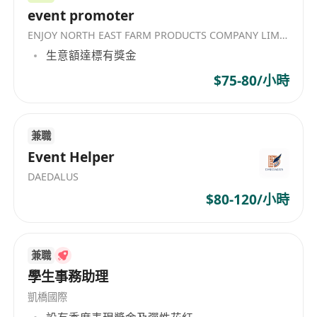
event promoter
品牌代言：
作為品牌大使，定期拜訪重點客
ENJOY NORTH EAST FARM PRODUCTS COMPANY LIMITED
戶，建立長線關係
生意額達標有獎金
需求診斷：
深度挖掘客戶潛力，幫佢哋制定最
正嘅產品方案
$75-80/小時
進攻策略：
主導銷售預算、市場分析，帶領品
牌喺 F&B 圈子更上一層樓
跨部門合作：
同市場及供應鏈團隊一齊，快速
兼職
Event Helper
回應客戶需求
我哋搵緊咁嘅你
DAEDALUS
經驗：
3 年或以上 F&B 行業 B2B 銷售經驗（有
$80-120/小時
酒店/批發經驗優先）
學歷：
持 HD / 副學士或以上學歷（工商管理/
市場學優先）
兼職
語文：
流利兩文三語，能自信主導商務談判
學生事務助理
性格：
具備敏銳市場觸覺，鍾意周圍去見客，
凱橋國際
又識得返 Office 做 Strategic Planning