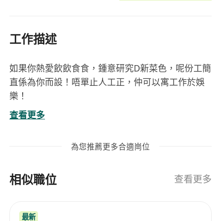
工作描述
如果你熱愛飲飲食食，鍾意研究D新菜色，呢份工簡
直係為你而設！唔單止人工正，仲可以寓工作於娛
樂！
查看更多
職位亮點
豐厚薪酬：
月薪
$22,000 – $33,000
(視乎經驗)
為您推薦更多合適崗位
真正放假：
五天工作周
(09:30–18:30)，週末
chill 住去試新餐廳
相似職位
專業發展： 與五星級酒店、連鎖集團、大型批
查看更多
發商共事，層次更高！
保障：
全面醫療計劃，返工更安心
最新
你嘅專業職責