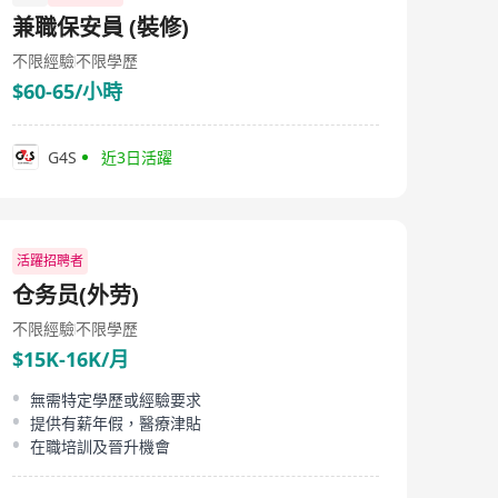
兼職保安員 (裝修)
不限經驗
不限學歷
$60-65/小時
G4S
近3日活躍
活躍招聘者
仓务员(外劳)
不限經驗
不限學歷
$15K-16K/月
無需特定學歷或經驗要求
提供有薪年假，醫療津貼
在職培訓及晉升機會