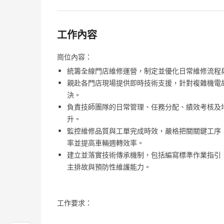
工作內容
崗位內容：
統籌全線門店維修運營，制定並優化日常維修流程
親赴各門店現場提供即時技術支援，針對複雜機電
決。
負責技師團隊的日常管理、任務分配、績效考核及
升。
監控維修品質與工單完成時效，嚴格把關關鍵工序
率並提高車輛週轉效率。
建立並落實技術傳承機制，包括編寫標準作業指引
主排故與預防性維護能力。
工作要求：