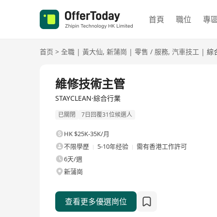
首頁
職位
專
首页
>
全職
|
黃大仙
,
新蒲崗
|
零售 / 服務
,
汽車技工
|
綜
全職
維修技術主管
STAYCLEAN·綜合行業
已關閉
7日回覆31位候選人
HK $25K-35K/月
不限學歷
5-10年经验
需有香港工作許可
6天/週
新蒲崗
查看更多優選崗位