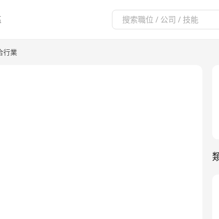
區
合行業