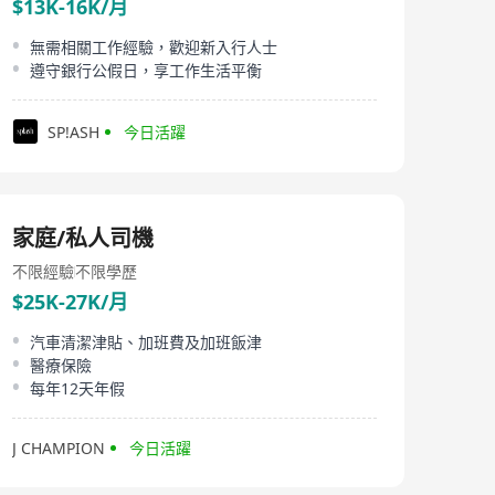
$13K-16K/月
無需相關工作經驗，歡迎新入行人士
遵守銀行公假日，享工作生活平衡
SP!ASH
今日活躍
家庭/私人司機
不限經驗
不限學歷
$25K-27K/月
汽車清潔津貼、加班費及加班飯津
醫療保險
每年12天年假
J CHAMPION
今日活躍