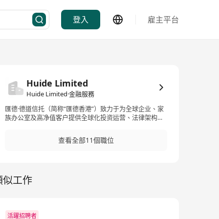
登入
雇主平台
Huide Limited
Huide Limited·金融服務
匯德·德道信托（简称“匯德香港”）致力于为全球企业、家
族办公室及高净值客户提供全球化投资运营、法律架构、
税收筹划、赛道投研分析、传承安排等一站式服务。 目
前，“匯德香港”总部设立于香港，在上海、深圳、新加
查看全部11個職位
坡、伦敦均设有办公室及战略合作机构。专业团队超70
人，尤其拥有强大的法律及税务团队。成立至今，已为多
个知名企业、投资机构的出境投资、信托搭建及管理、跨
境资产配置提供了专业服务。主要针对VIE/红筹架构搭
類似工作
建、外汇备案、ODI等跨境并购业务提供一站式方案设计
及运营管理。
活躍招聘者