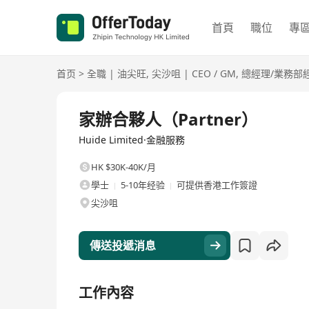
首頁
職位
專
首页
>
全職
|
油尖旺
,
尖沙咀
|
CEO / GM
,
總經理/業務部
全職
家辦合夥人（Partner）
Huide Limited·金融服務
HK $30K-40K/月
學士
5-10年经验
可提供香港工作簽證
尖沙咀
傳送投遞消息
工作內容