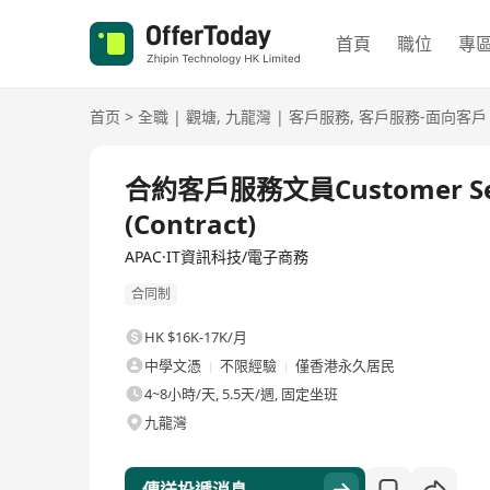
首頁
職位
專
首页
>
全職
|
觀塘
,
九龍灣
|
客戶服務
,
客戶服務-面向客戶
全職
合約客戶服務文員Customer Service
(Contract)
APAC·IT資訊科技/電子商務
合同制
HK $16K-17K/月
中學文憑
不限經驗
僅香港永久居民
4~8小時/天, 5.5天/週, 固定坐班
九龍灣