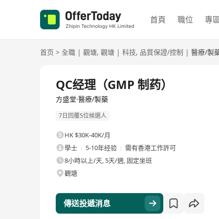
首頁
職位
專
首页
>
全職
|
觀塘
,
觀塘
|
科技
,
品質保證/控制
|
醫療/製
全職
QC经理（GMP 制药）
方盛堂·醫療/製藥
7日回覆5位候選人
HK $30K-40K/月
學士
5-10年经验
需有香港工作許可
8小時以上/天, 5天/週, 固定坐班
觀塘
傳送投遞消息