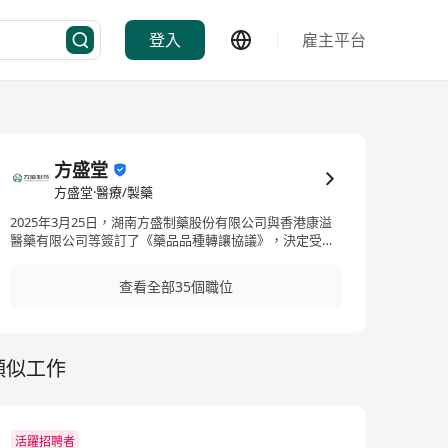
登入
雇主平台
方盛堂
方盛堂·醫療/製藥
2025年3月25日，湖南方盛制藥股份有限公司與香港康溢
醫藥有限公司等簽訂了《藥品品種轉讓協議》，決定受讓
康溢醫藥持有的“喉咽清膠囊”、“浙貝止咳露（黃盒）”等合
計20個在香港衛生署註冊的藥品品種的所有權；並與港捷
查看全部35個職位
有限公司、趙國灝先生等簽訂《投資合作協議》，在香港
特別行政區成立合資子公司，香港方盛堂大藥廠有限公
司，註冊資本2,000萬港元，湖南方盛制藥股份有限公司為
“香港方盛堂大藥廠有限公司”控股公司；按照《投資合作
類似工作
協議》《藥品品種轉讓協議》的相關約定，與香港康溢醫
藥有限公司就上述20個藥品品種轉讓重新簽訂《藥品品種
轉讓協議》並履行相關義務。
活躍招聘者