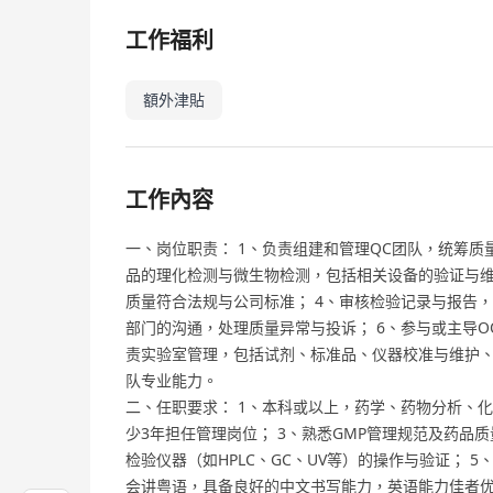
工作福利
額外津貼
工作內容
一、岗位职责： 1、负责组建和管理QC团队，统筹质
品的理化检测与微生物检测，包括相关设备的验证与维
质量符合法规与公司标准； 4、审核检验记录与报告，
部门的沟通，处理质量异常与投诉； 6、参与或主导OO
责实验室管理，包括试剂、标准品、仪器校准与维护、
队专业能力。
二、任职要求： 1、本科或以上，药学、药物分析、化
少3年担任管理岗位； 3、熟悉GMP管理规范及药品
检验仪器（如HPLC、GC、UV等）的操作与验证； 
会讲粤语，具备良好的中文书写能力，英语能力佳者优