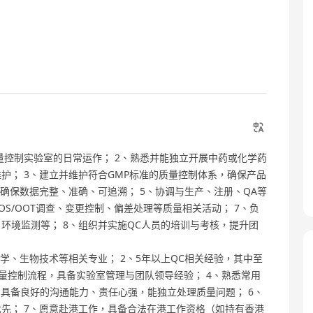
量控制实验室的日常运作； 2、熟悉并能独立开展中药或化学药
护； 3、建立并维护符合GMP标准的质量控制体系，确保产品
确保数据完整、准确、可追溯； 5、协调与生产、注册、QA等
S/OOT调查、变更控制、偏差处理等质量相关活动； 7、负
环境监测等； 8、组织并实施QC人员的培训与考核，提升团
学、生物技术等相关专业； 2、5年以上QC相关经验，其中至
质量控制流程，具备实验室管理与团队领导经验； 4、熟悉常用
5、具备良好的沟通能力、责任心强，能独立处理质量问题； 6、
先； 7、愿意赴港工作，具备合法在港工作资格（如持有香港