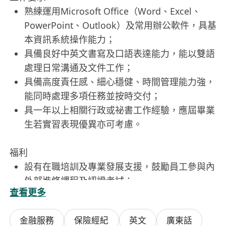
熟練運用Microsoft Office（Word、Excel、
PowerPoint、Outlook）及常用辦公軟件，具基
本資訊系統操作能力；
具備良好中英文書寫及口語表達能力，能以雙語
處理日常溝通及文件工作；
具備高度責任感、細心穩健、時間管理能力強，
能同時處理多項任務並按時交付；
具一年以上相關行政或祕書工作經驗，應屆畢業
生若實習表現優異亦可考慮。
福利
設有在職培訓及專業發展支援，鼓勵員工參與內
外部進修課程及認證考試；
查看更多
營造尊重包容之職場文化，提供彈性工作安排
（如合適崗位可申請彈性上下班時間），並定期
金融服務
保險經紀
英文
廣東話
舉辦團隊建設活動。