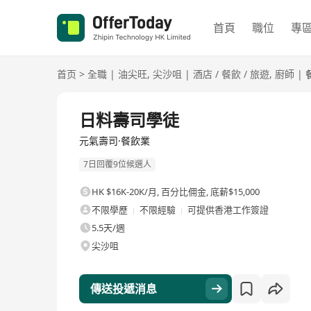
首頁
職位
專
首页
>
全職
|
油尖旺
,
尖沙咀
|
酒店 / 餐飲 / 旅遊
,
廚師
|
全職
日料壽司學徒
元氣壽司·餐飲業
7日回覆9位候選人
HK $16K-20K/月
,
百分比佣金, 底薪$15,000
不限學歷
不限經驗
可提供香港工作簽證
5.5天/週
尖沙咀
傳送投遞消息