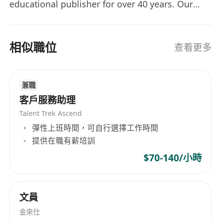
educational publisher for over 40 years. Our
guiding principle, "Creativity + Service", has
driven us to develop innovative educational
materials that inspire and engage learners.
相似職位
查看更多
From Chinese, English and Maths
supplementary materials to STEAM educational
products, we have provided quality resources to
兼職
schools in Hong Kong, Macau and Mainland
客戶服務助理
China. As we navigate the emerging markets in
Talent Trek Ascend
China and Taiwan, we are looking for
彈性上班時間，可自行選擇工作時間
passionate individuals to join our team.
提供在職有薪培訓
$70-140/小時
文員
金來仕