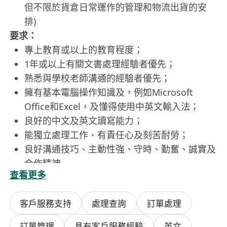
但不限於貨倉日常運作的管理和物流出貨的安
排)
要求：
專上教育或以上的教育程度；
1年或以上有關文書處理經驗者優先；
熟悉與學校老師溝通的經驗者優先；
擁有基本電腦操作知識及，例如Microsoft
Office和Excel，及懂得使用中英文輸入法；
良好的中文及英文讀寫能力；
能獨立處理工作、有責任心及刻苦耐勞；
良好溝通技巧、主動性強、守時、勤奮、誠實及
合作精神
查看更多
工作時間：
工作日數：每週工作3至5天；全職5天工作天(銀
客戶服務支持
處理查詢
訂單處理
行假期)
工作時間：星期一至五上午8:30至下午5:30
訂單管理
具有客戶服務經驗
英文