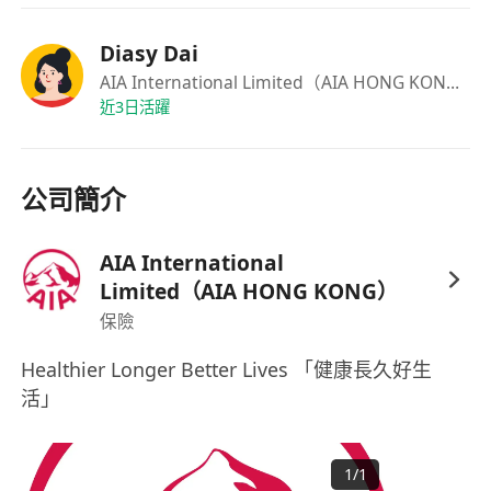
毋須相關工作經驗
Diasy Dai
AIA International Limited（AIA HONG KONG）
·
近3日活躍
公司簡介
AIA International
Limited（AIA HONG KONG）
保險
Healthier Longer Better Lives 「健康長久好生
活」
1
/
1