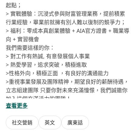
起點；
> 實戰體驗：沉浸式參與財富管理業務，提前積累
行業經驗，畢業前就擁有別人難以復制的競爭力；
> 福利：零成本真創業體驗 + AIA官方證書 + 職業導
向 + 實習機會
我們需要這樣的你：
> 對工作有熱誠, 有意發展個人事業
> 熱愛學習，追求突破，積極進取
>性格外向，積極正面 ，有良好的溝通能力
>重視事業發展及團隊精神，期望良好的薪酬待遇，
立志組建團隊 只要你對未來充滿憧憬，我們誠邀你
加入這個充滿活力的團隊！
查看更多
資歷：
社交營銷
英文
廣東話
中學會考或DSE 5科合格，包括中/英文及數學
或毅進課程(必需修讀延伸數學科並合格)