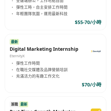
全遠端辦公，工作地點自由
Prometheus/Grafana 監控整合經驗
彈性工時，自主安排工作時間
有銀行、證券或保險等金融業資訊系統維運經驗者
年輕團隊氛圍，運用最新科技
優先，熟悉金融監理要求（如金管會資安規範、
$55-70/小時
PCI-DSS 或 ISO 27001 相關實踐）
具備良好跨部門溝通協調能力，能於緊急事件中快
速定位問題、協作排障，並依 SLA 規範完成事件結
最新
案
Digital Marketing Internship
EternityX
彈性工作時間
在職社交媒體及品牌營銷培訓
充滿活力的有趣工作文化
$70/小時
兼職
最新