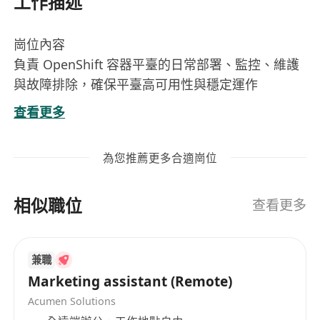
工作描述
崗位內容
負責 OpenShift 容器平臺的日常部署、監控、維護
與故障排除，確保平臺高可用性與穩定運作
配合金融業務需求，執行系統變更、安全合規檢查
查看更多
（如日誌留存、權限管控、加密傳輸）及災難復原
演練
為您推薦更多合適崗位
撰寫並維護標準化技術文件，涵蓋系統架構圖、操
作 SOP、常見問題處理指引與事件回報紀錄
相似職位
查看更多
工作要求
具備三年以上 IT 基礎設施或平臺運維實務經驗，熟
兼職
悉 Linux 系統管理、Shell/Python 自動化腳本編寫
Marketing assistant (Remote)
熟練操作 OpenShift（含 OCP 4.x+），具備專案導
Acumen Solutions
入、Node 管理、Operator 部署與