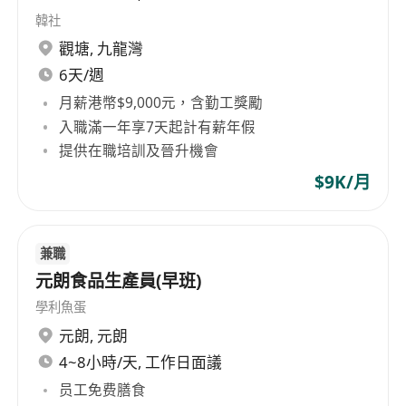
韓社
觀塘
,
九龍灣
6天/週
月薪港幣$9,000元，含勤工獎勵
入職滿一年享7天起計有薪年假
提供在職培訓及晉升機會
$9K/月
兼職
元朗食品生產員(早班)
學利魚蛋
元朗
,
元朗
4~8小時/天, 工作日面議
员工免费膳食