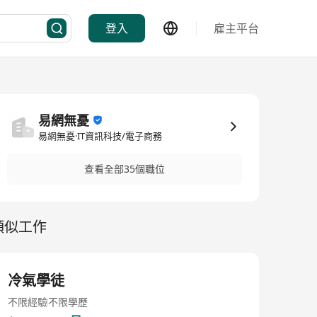
登入
雇主平台
易網無憂
易網無憂·IT資訊科技/電子商務
查看全部35個職位
類似工作
冷氣學徒
不限經驗
不限學歷