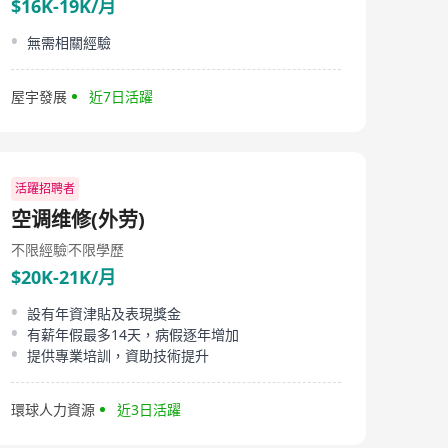
$16K-19K/月
無需相關經驗
屋宇發展
近7日活躍
活躍招聘者
空调维修(外劳)
不限經驗
不限學歷
$20K-21K/月
設有年資津貼及表現獎金
有薪年假最多14天，病假逐年增加
提供專業培訓，資助技術提升
環球人力資源
近3日活躍