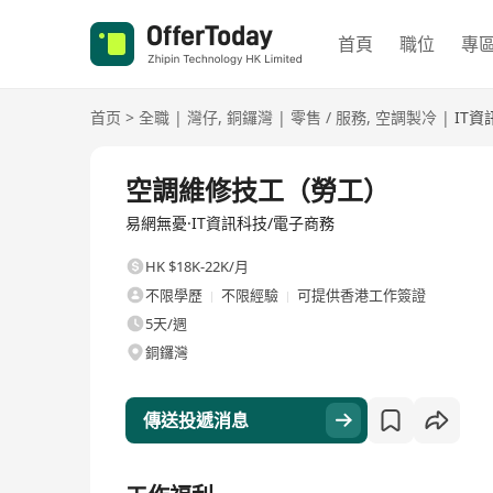
首頁
職位
專
首页
>
全職
|
灣仔
,
銅鑼灣
|
零售 / 服務
,
空調製冷
|
IT
全職
空調維修技工（勞工）
易網無憂·IT資訊科技/電子商務
HK $18K-22K/月
不限學歷
不限經驗
可提供香港工作簽證
5天/週
銅鑼灣
傳送投遞消息