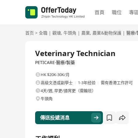
首頁
職位
專
首页
>
全職
|
觀塘
,
牛頭角
|
農業
,
農業&動物保護
|
醫療/
全職
Veterinary Technician
PETICARE·醫療/製藥
HK $20K-30K/月
高級文憑或副學士
1-3年经验
需有香港工作許可
4天/週, 早更/通宵更（需輪班）
牛頭角
傳送投遞消息