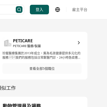
登入
雇主平台
PETICARE
PETICARE·醫療/製藥
珍寵醫療集團於2013年成立，冀為毛孩健康提供多元化的
服務 我們的服務包括日常獸醫門診、24小時急症應
診、寵物美容、寵物用品網上購物平台，以滿足主人及毛
孩各項所需
查看全部5個職位
類似工作
動物管理員及場務