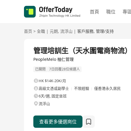
首頁
職位
專
首页
>
全職
|
元朗
,
流浮山
|
客戶服務
,
管理/支持
全職
管理培訓生（天水圍電商物流
PeopleMelo 柚仁管理
已關閉
7日回覆28位候選人
HK $14K-20K/月
高級文憑或副學士
不限經驗
僅香港永久居民
6天/週, 固定坐班
流浮山
查看更多優選崗位