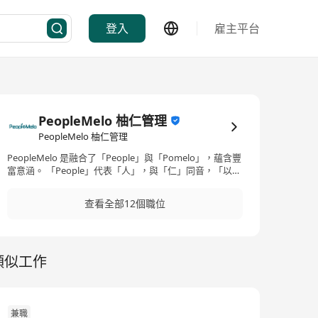
登入
雇主平台
PeopleMelo 柚仁管理
PeopleMelo 柚仁管理
PeopleMelo 是融合了「People」與「Pomelo」，蘊含豐
富意涵。 「People」代表「人」，與「仁」同音，「以仁
為基，以人為本」為其意涵，象徵僱主與僱員之間的雙向
和諧關係，強調「二人」共贏的理念。
查看全部12個職位
類似工作
兼職