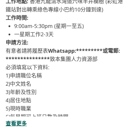
工作地點:
香港九龍清水灣道六咪半井欄樹 (彩虹港
鐵站對出轉乘綠色專線小巴約10分鐘到達)
工作時間:
9:00am-5:30pm (星期一至五)
一星期工作2-3天
申請方法:
有意者請將履歷表
Whatsapp:*********或電郵:
***************
致本集團人力資源部
必須填寫以下資料:
1)申請職位名稱
2)中文姓名
3)年齡及性別
4)居住地點
5)現時職業
6)每星期可上班日數及時間
查看更多
7)可上班日期