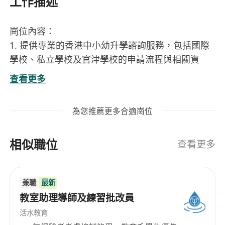
工作描述
崗位內容：
1. 提供專業的香港中小幼升學諮詢服務，包括國際
學校、私立學校及官津學校的申請流程與相關資
訊。
查看更多
2. 負責接待各類客戶，建立並維護良好的客戶關
係，確保客戶獲得滿意的服務體驗。
為您推薦更多合適崗位
3. 對意向客戶進行持續跟進，根據客户需求提供個
性化方案，促進合作達成。
相似職位
4. 按照公司標準邀約客戶到訪，累積潛在客戶資
查看更多
源，完成銷售目標。
5. 解答線上平台的諮詢與查詢，處理主管分配的其
兼職
最新
他工作事項，包括部分文案撰寫任務。
教室助理導師及練習批改員
工作要求：
活水教育