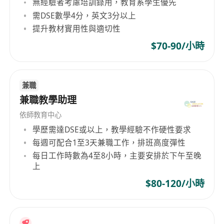
無經驗者考慮培訓錄用，教育系學生優先
1. 本科及以上學歷，具備從事香港中小幼升學相關
需DSE數學4分，英文3分以上
工作的經驗者優先考慮。
提升教材實用性與適切性
2. 熟悉香港教育體系及各類學校的升學情況，對升
學率和申請政策有深入了解。
$70-90/小時
3. 具備敏銳的銷售意識和出色的溝通能力，能夠有
效挖掘客戶需求並提供解決方案。
兼職
4. 對教育行業有熱忱，擁有積極的工作態度與奮鬥
兼職教學助理
精神，願意接受挑戰並追求卓越業績。
5. 具備良好的文字表達能力，能夠獨立完成銷售相
依師教育中心
關文案的撰寫工作，同時善於團隊協作。
學歷需達DSE或以上，教學經驗不作硬性要求
每週可配合1至3天兼職工作，排班高度彈性
每日工作時數為4至8小時，主要安排於下午至晚
上
$80-120/小時