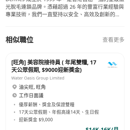
光脫毛連鎖品牌。憑藉超過 26 年的豐富行業經驗與
專業技術，我們一直堅持以安全、高效及創新的醫
學美容科技，贏得無數客戶的絕對信賴。 作為行內
領先的醫學美容旗艦，除了深耕激光脫毛領域，我
們的專業版圖更延伸至多元化的頂尖醫美範疇，姊
相似職位
查看更多
妹品牌包括： Reenex： 膠原自生權威，專注於活
化肌膚底層膠原，由內而外逆轉肌齡。 Elyze： 全
港首創A.I.定位修形及體形雕塑專家，引領健康與線
[旺角] 美容院接待員 ( 年尾雙糧, 17
條美學的新標準。 我們始終秉持科學實證的精神，
天公眾假期, $9000迎新獎金)
致力提供極致奢華的服務體驗。 加入頂尖醫學美容
Water Oasis Group Limited
團隊，引領專業蛻變 我們深信「人才」是品牌最寶
油尖旺
,
旺角
貴的資產。我們不只提供一份工作，更為每位員工
工作日面議
鋪設一條長遠發展的醫學美容專業事業藍圖，提供
優厚薪酬、獎金及保證雙糧
橫跨不同專業醫美領域的學習與晉升機會。詳情請
到官方網站閱覽
17天公眾假期、年假高達14天、生日假
https://www.dermes.com.hk/tc/branding。
迎新獎金 $9,000
$14K-16K/月