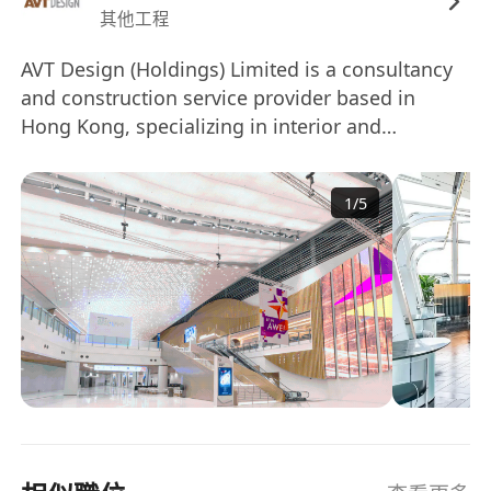
其他工程
AVT Design (Holdings) Limited is a consultancy
and construction service provider based in
Hong Kong, specializing in interior and
associated architectural works. Founded in
2007, the company has a diverse portfolio that
1
/
5
includes residential property development,
exhibition consultancy, and design consultancy
for luxury residential sectors in Mainland China
and other regions. AVT Design employs over
100 people and operates offices in various
locations, including Hong Kong, Shanghai, and
New York, delivering services throughout Asia.
圓深設計(集團)有限公司是一家總部位於香港的顧問
和建築服務公司，專注於室內設計及相關建築工
程。公司成立於 2007 年，業務組合多元化，涵蓋