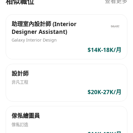
相似職位
查看更多
住宅地產開發、展覽諮詢以及為中國大陸及其他地
區的豪華住宅提供設計諮詢服務。 AVT Design 擁
有超過 100 名員工，並在香港、上海和紐約等多個
助理室內設計師 (Interior
地點設有辦事處，為整個亞洲提供服務。
Designer Assistant)
Galaxy Interior Design
$14K-18K/月
設計師
非凡工程
$20K-27K/月
傢俬繪圖員
傢俬訂造