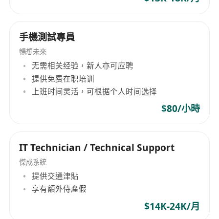
安的
• 需要有效的口头和书面沟通技巧以及熟练编写技术
手機測試專員
规范
• 良好的团队合作精神，自我激励，能够在很少的监
暢想未來
督下独立工作
无需相关经验，新人亦可应聘
提供免费在职培训
• 良好的沟通、人际交往和解决问题的能力
上班时间灵活，可根据个人时间选择
• 良好的英语和中文书面和口语能力，要求会说粤
语，会说普通话更佳
$80/小時
• 需要接受7*24小时轮班工作模式
• 工作地点为香港客户办公室（香港某政府机构中
IT Technician / Technical Support
环）
傑成系統
工资待遇等：
提供交通津貼
1. 公司提供住宿（个人承担水电费用）；
享有額外侍產假
2. 公司会帮助员工缴纳香港MPF；
$14K-24K/月
3. 员工的节假日按香港当地时间表来；