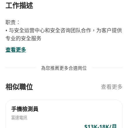
工作描述
职责：
• 与安全运营中心和安全咨询团队合作，为客户提供
专业的安全服务
• 设计、实施和监控安全措施以保护计算机系统、网
查看更多
络和信息
• 了解客户的IT挑战和安全需求，并向客户提供故障
為您推薦更多合適崗位
排除建议
• 与客户的利益相关者密切合作以部署安全解决方案
相似職位
• 准备并记录标准操作程序以及关于进一步增强安全
查看更多
性的调查结果、结果和建议的综合报告
手機檢測員
要求：
富達電訊
• 资讯科技/计算机科学或相关学科高级文凭或以上
• 2年或以上IT安全相关经验其中一年是關於網路保
$13K-18K/月